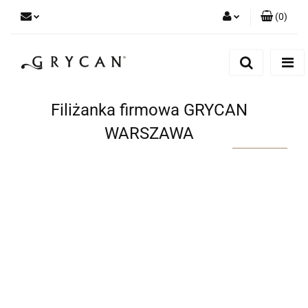
(
0
)
Zaloguj się
Zarejestruj się
Dodaj zgłoszenie
Filiżanka firmowa GRYCAN
Zgody cookies
WARSZAWA