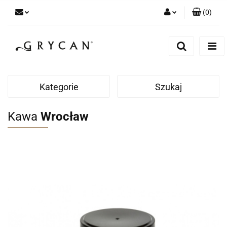
(
0
)
Zaloguj się
Zarejestruj się
Dodaj zgłoszenie
Zgody cookies
Kategorie
Szukaj
Kawa
Wrocław