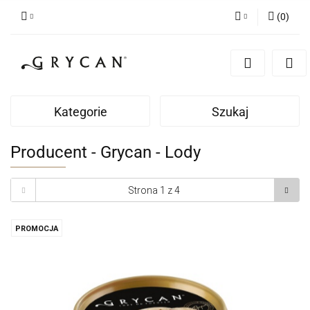
(
0
)
Zaloguj się
Zarejestruj się
Dodaj zgłoszenie
Kategorie
Szukaj
Zgody cookies
Producent - Grycan - Lody
PROMOCJA