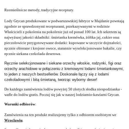
Rzemieślnicze metody, tradycyjne receptury.
Lody Grycan produkowane w podwarszawskiej fabryce w Majdanie powstają
zgodnie ze sprawdzonymi recepturami, przekazywanymi w rodzinie
Właścicieli z pokolenia na pokolenie już od ponad 100 lat. Ich sekretem są
najwyższej jakości składniki: śmietanka kremówka, żółtka jaj, cukier oraz
pieczołowicie przygotowywane dodatki: kupowane w szczycie dojrzałości,
ręcznie obierane i krojone owoce, starannie wyselekcjonowane bakalie, czy
ręcznie siekana czekolada deserowa.
Ręcznie selekcjonowane i siekane orzechy włoskie, rodzynki, figi oraz
orzechy arachidowe w połączeniu z kremowymi lodami śmietankowymi,
to jeden z naszych bestsellerów. Doskonale łączy się z lodami
czekoladowymi i bitą śmietaną, tworząc wyborny deser!
Do każdego zamówienia lodów powyżej 50 złotych słodka niespodzianka -
wafle do lodów gratis. Poczuj się jak w naszej lodziarnio-kawiarni Grycan.
Warunki odbiorów
:
Zamówienia na ten produkt realizujemy tylko z odbiorem osobistym we
Wrocławiu
.