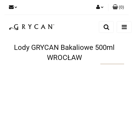
(
0
)
Zaloguj się
Zarejestruj się
Dodaj zgłoszenie
Lody GRYCAN Bakaliowe 500ml
Zgody cookies
WROCŁAW