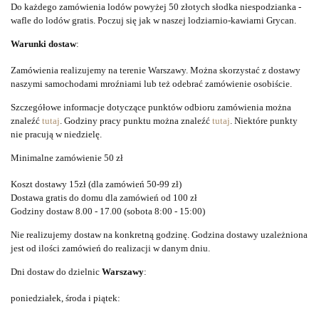
Do każdego zamówienia lodów powyżej 50 złotych słodka niespodzianka -
wafle do lodów gratis. Poczuj się jak w naszej lodziarnio-kawiarni Grycan.
Warunki dostaw
:
Zamówienia realizujemy na terenie Warszawy. Można skorzystać z dostawy
naszymi samochodami mroźniami lub też odebrać zamówienie osobiście.
Szczegółowe informacje dotyczące punktów odbioru zamówienia można
znaleźć
tutaj
.
Godziny pracy punktu można znaleźć
tutaj
. Niektóre punkty
nie pracują w niedzielę.
Minimalne zamówienie 50 zł
Koszt dostawy 15zł (dla zamówień 50-99 zł)
Dostawa gratis do domu dla zamówień od 100 zł
Godziny dostaw 8.00 - 17.00 (sobota 8:00 - 15:00)
Nie realizujemy dostaw na konkretną godzinę. Godzina dostawy uzależniona
jest od ilości zamówień do realizacji w danym dniu.
Dni dostaw do dzielnic
Warszawy
:
poniedziałek, środa i piątek: