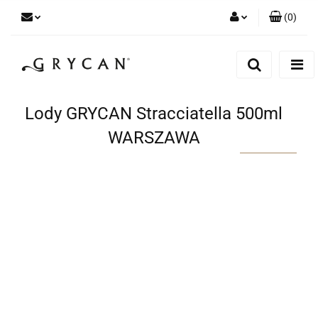
(
0
)
Zaloguj się
Zarejestruj się
Dodaj zgłoszenie
Lody GRYCAN Stracciatella 500ml
Zgody cookies
WARSZAWA