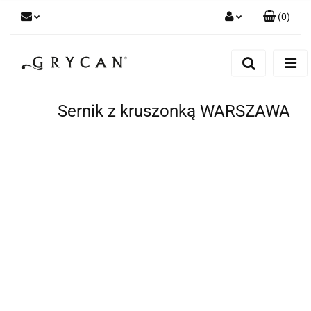
(
0
)
Zaloguj się
Zarejestruj się
Dodaj zgłoszenie
Sernik z kruszonką WARSZAWA
Zgody cookies