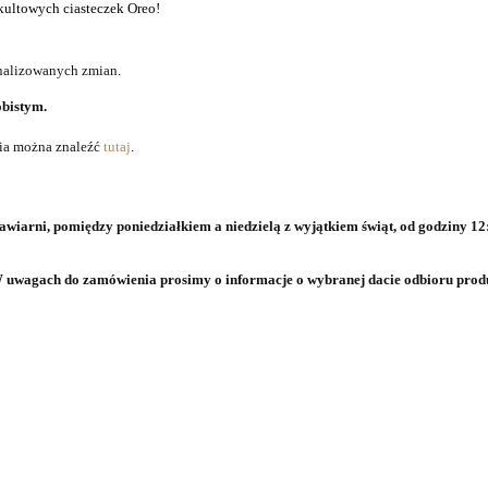
 kultowych ciasteczek Oreo!
nalizowanych zmian.
obistym.
ia można znaleźć
tutaj
.
iarni, pomiędzy poniedziałkiem a niedzielą z wyjątkiem świąt, od godziny 12:
 W uwagach do zamówienia prosimy o informacje o wybranej dacie odbioru prod