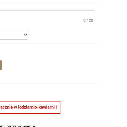
0 / 20
ącznie w lodziarnio-kawiarni |
ny na zamówienie.