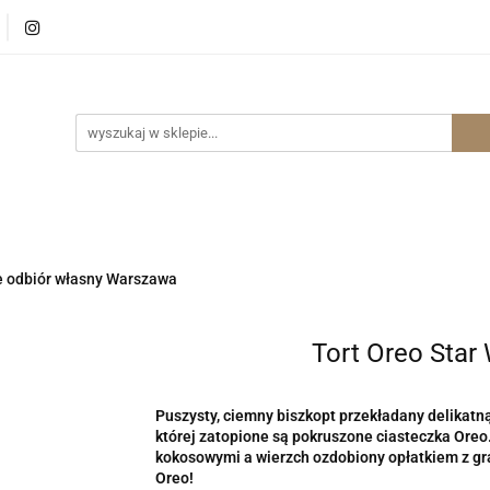
p Internetowy Warszawa
Sklep Internetowy Wrocław
ernetowy Wrocław
e odbiór własny Warszawa
Tort Oreo Star
Puszysty, ciemny biszkopt przekładany delikat
której zatopione są pokruszone ciasteczka Oreo
kokosowymi a wierzch ozdobiony opłatkiem z graf
Oreo!