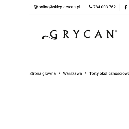
online@sklep.grycan.pl
784 003 762
Skle
Sklep Internetowy Warszawa
Sklep Int
Strona główna
Warszawa
Torty okolicznościow