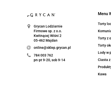
Menu 
Torty l
Grycan Lodziarnie
Komuni
Firmowe sp. z o.o.
Kwitnącej Wiśni 2
Torty z
05-462 Majdan
Torty ok
online@sklep.grycan.pl
Lody w 
784 003 762
Ciasta 
pn-pt 9-20, sob 9-14
Produkt
Kawa