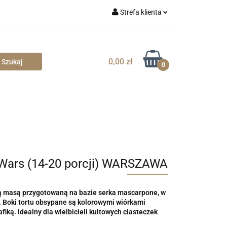
Strefa klienta
Zaloguj się
Zarejestruj się
0,00 zł
0
Dodaj zgłoszenie
Zgody cookies
 Wars (14-20 porcji) WARSZAWA
ną masą przygotowaną na bazie serka mascarpone, w
. Boki tortu obsypane są kolorowymi wiórkami
iką. Idealny dla wielbicieli kultowych ciasteczek