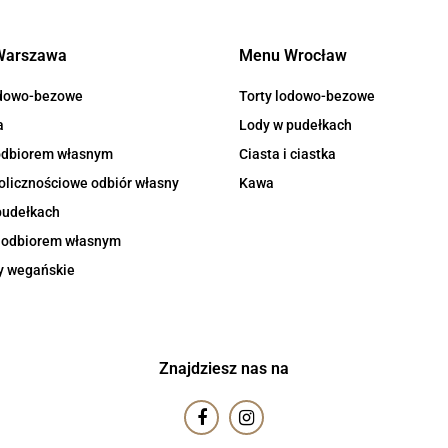
Warszawa
Menu Wrocław
odowo-bezowe
Torty lodowo-bezowe
a
Lody w pudełkach
 odbiorem własnym
Ciasta i ciastka
olicznościowe odbiór własny
Kawa
pudełkach
z odbiorem własnym
y wegańskie
Znajdziesz nas na