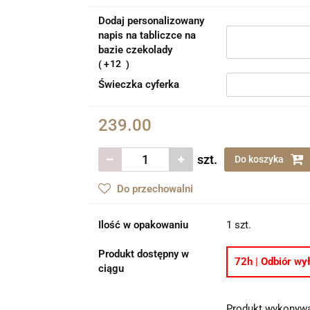
Dodaj personalizowany
napis na tabliczce na
bazie czekolady
12
Świeczka cyferka
239.00
szt.
Do koszyka
Do przechowalni
Ilość w opakowaniu
1 szt.
Produkt dostępny w
72h | Odbiór wył
ciągu
Produkt wykonywa