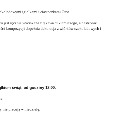
zekoladowymi igiełkami i ciasteczkami Oreo.
ru jest ręcznie wyciskana z rękawa cukierniczego, a następnie
łości kompozycji dopełnia dekoracja z wiórków czekoladowych i
tkiem świąt, od godziny 12:00.
e.
y nie pracują w niedzielę.