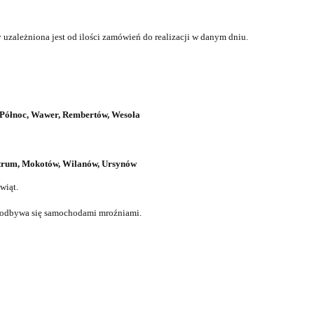
uzależniona jest od ilości zamówień do realizacji w danym dniu.
a Północ, Wawer, Rembertów, Wesoła
ntrum, Mokotów, Wilanów, Ursynów
wiąt.
t odbywa się samochodami mroźniami.