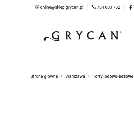
online@sklep.grycan.pl
784 003 762
Skle
Sklep Internetowy Warszawa
Sklep Int
Strona główna
Warszawa
Torty lodowo-bezow