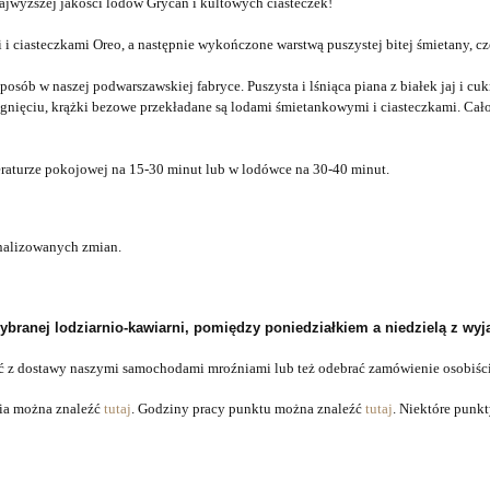
wyższej jakości lodów Grycan i kultowych ciasteczek!
i ciasteczkami Oreo, a następnie wykończone warstwą puszystej bitej śmietany, c
osób w naszej podwarszawskiej fabryce. Puszysta i lśniąca piana z białek jaj i cuk
ygnięciu, krążki bezowe przekładane są lodami śmietankowymi i ciasteczkami. Ca
eraturze pokojowej na 15-30 minut lub w lodówce na 30-40 minut.
onalizowanych zmian.
anej lodziarnio-kawiarni, pomiędzy poniedziałkiem a niedzielą z wyją
ć z dostawy naszymi samochodami mroźniami lub też odebrać zamówienie osobiści
ia można znaleźć
tutaj
.
Godziny pracy punktu można znaleźć
tutaj
. Niektóre punkt