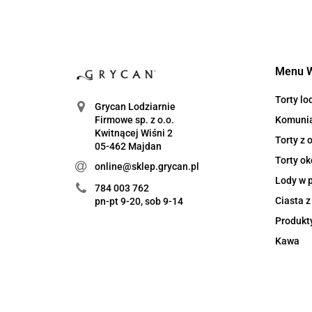
Menu 
Torty l
Grycan Lodziarnie
Komuni
Firmowe sp. z o.o.
Kwitnącej Wiśni 2
Torty z
05-462 Majdan
Torty ok
online@sklep.grycan.pl
Lody w 
784 003 762
Ciasta 
pn-pt 9-20, sob 9-14
Produkt
Kawa