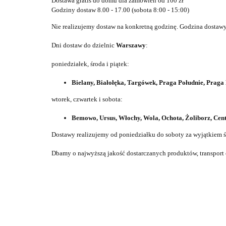
Dostawa gratis do domu dla zamówień od 100 zł
Godziny dostaw 8.00 - 17.00 (sobota 8:00 - 15:00)
Nie realizujemy dostaw na konkretną godzinę. Godzina dostawy 
Dni dostaw do dzielnic
Warszawy
:
poniedziałek, środa i piątek:
Bielany, Białołęka, Targówek, Praga Południe, Prag
wtorek, czwartek i sobota:
Bemowo, Ursus, Włochy, Wola, Ochota, Żoliborz, Ce
Dostawy realizujemy od poniedziałku do soboty za wyjątkiem ś
Dbamy o najwyższą jakość dostarczanych produktów, transpor