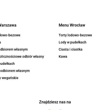
Warszawa
Menu Wrocław
odowo-bezowe
Torty lodowo-bezowe
a
Lody w pudełkach
 odbiorem własnym
Ciasta i ciastka
olicznościowe odbiór własny
Kawa
pudełkach
z odbiorem własnym
y wegańskie
Znajdziesz nas na