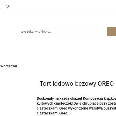
p Internetowy Warszawa
Sklep Internetowy Wrocław
ernetowy Wrocław
e Warszawa
Tort lodowo-bezowy OREO 
Doskonały na każdą okazję! Kompozycja krążków
kultowych ciasteczek! Dwie chrupiące bezy zost
ciasteczkami Oreo wykończone warstwą puszystej
ciasteczkami Oreo.