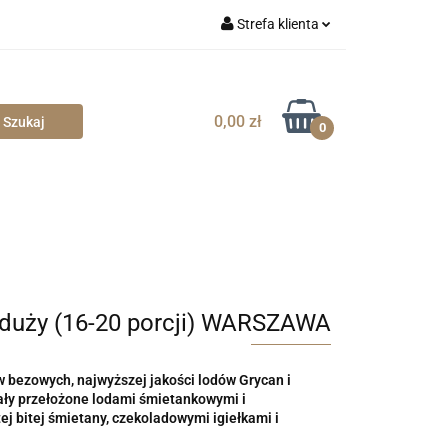
Strefa klienta
Zaloguj się
Zarejestruj się
0,00 zł
0
Dodaj zgłoszenie
Zgody cookies
duży (16-20 porcji) WARSZAWA
 bezowych, najwyższej jakości lodów Grycan i
ały przełożone lodami śmietankowymi i
 bitej śmietany, czekoladowymi igiełkami i