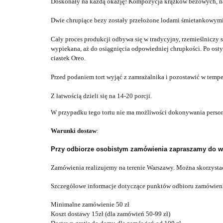
Doskonały na każdą okazję! Kompozycja krążków bezowych, naj
Dwie chrupiące bezy zostały przełożone lodami śmietankowymi 
Cały proces produkcji odbywa się w tradycyjny, rzemieślniczy sp
wypiekana, aż do osiągnięcia odpowiedniej chrupkości. Po ost
ciastek Oreo.
Przed podaniem tort wyjąć z zamrażalnika i pozostawić w temp
Z łatwością dzieli się na 14-20 porcji.
W przypadku tego tortu nie ma możliwości dokonywania pers
Warunki dostaw
:
Przy odbiorze osobistym zamówienia zapraszamy do wybr
Zamówienia realizujemy na terenie Warszawy. Można skorzysta
Szczegółowe informacje dotyczące punktów odbioru zamówien
Minimalne zamówienie 50 zł
Koszt dostawy 15zł (dla zamówień 50-99 zł)