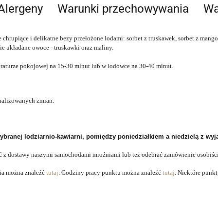
Alergeny
Warunki przechowywania
Wa
 chrupiące i delikatne bezy przełożone lodami: sorbet z truskawek, sorbet z mango
ie układane owoce - truskawki oraz maliny.
eraturze pokojowej na 15-30 minut lub w lodówce na 30-40 minut.
onalizowanych zmian.
anej lodziarnio-kawiarni, pomiędzy poniedziałkiem a niedzielą z wyją
ć z dostawy naszymi samochodami mroźniami lub też odebrać zamówienie osobiści
ia można znaleźć
tutaj
.
Godziny pracy punktu można znaleźć
tutaj
. Niektóre punkt