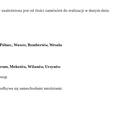
uzależniona jest od ilości zamówień do realizacji w danym dniu.
a Północ, Wawer, Rembertów, Wesoła
ntrum, Mokotów, Wilanów, Ursynów
wiąt.
t odbywa się samochodami mroźniami.