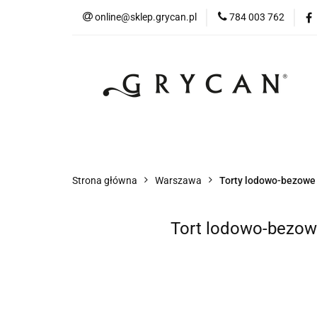
online@sklep.grycan.pl
784 003 762
Skle
Sklep Internetowy Warszawa
Sklep Int
Strona główna
Warszawa
Torty lodowo-bezow
Tort lodowo-bezowy