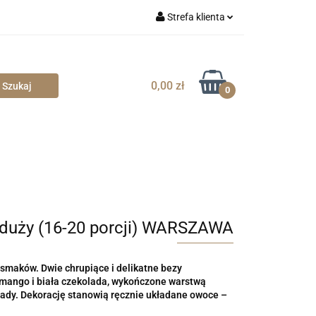
Strefa klienta
Zaloguj się
Zarejestruj się
0,00 zł
0
Dodaj zgłoszenie
Zgody cookies
 duży (16-20 porcji) WARSZAWA
h smaków. Dwie chrupiące i delikatne bezy
z mango i biała czekolada, wykończone warstwą
olady. Dekorację stanowią ręcznie układane owoce –