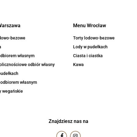
Warszawa
Menu Wrocław
odowo-bezowe
Torty lodowo-bezowe
a
Lody w pudełkach
 odbiorem własnym
Ciasta i ciastka
olicznościowe odbiór własny
Kawa
pudełkach
z odbiorem własnym
y wegańskie
Znajdziesz nas na