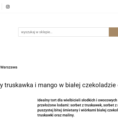
p Internetowy Warszawa
Sklep Internetowy Wrocław
ernetowy Wrocław
e Warszawa
 truskawka i mango w białej czekoladzie
Idealny tort dla wielbicieli słodkich i owocowyc
przełożone lodami: sorbet z truskawek, sorbet 
puszystej bitej śmietany i wiórkami białej czek
truskawki oraz maliny.