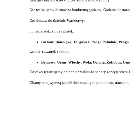
Godziny dostaw 8.00 - 17.00 (sobota 8:00 - 15:00)
Nie realizujemy dostaw na konkretną godzinę. Godzina dostawy 
Dni dostaw do dzielnic
Warszawy
:
poniedziałek, środa i piątek:
Bielany, Białołęka, Targówek, Praga Południe, Prag
wtorek, czwartek i sobota:
Bemowo, Ursus, Włochy, Wola, Ochota, Żoliborz, Ce
Dostawy realizujemy od poniedziałku do soboty za wyjątkiem ś
Dbamy o najwyższą jakość dostarczanych produktów, transpor