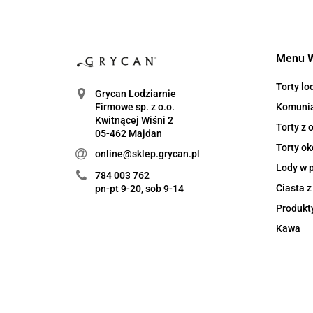
Menu 
Torty l
Grycan Lodziarnie
Komuni
Firmowe sp. z o.o.
Kwitnącej Wiśni 2
Torty z
05-462 Majdan
Torty ok
online@sklep.grycan.pl
Lody w 
784 003 762
Ciasta 
pn-pt 9-20, sob 9-14
Produkt
Kawa