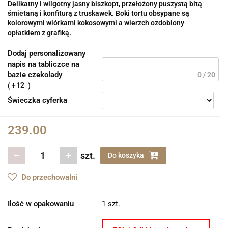
Delikatny i wilgotny jasny biszkopt, przełożony puszystą bitą
śmietaną i konfiturą z truskawek. Boki tortu obsypane są
kolorowymi wiórkami kokosowymi a wierzch ozdobiony
opłatkiem z grafiką.
Dodaj personalizowany
napis na tabliczce na
bazie czekolady
0 / 20
12
Świeczka cyferka
239.00
szt.
Do koszyka
Do przechowalni
Ilość w opakowaniu
1 szt.