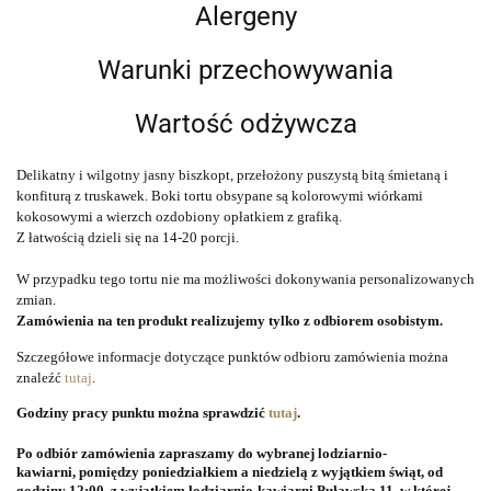
Alergeny
Warunki przechowywania
Wartość odżywcza
Delikatny i wilgotny jasny biszkopt, przełożony puszystą bitą śmietaną i
konfiturą z truskawek. Boki tortu obsypane są kolorowymi wiórkami
kokosowymi a wierzch ozdobiony opłatkiem z grafiką.
Z łatwością dzieli się na 14-20 porcji.
W przypadku tego tortu nie ma możliwości dokonywania personalizowanych 
zmian.
Zamówienia na ten produkt realizujemy tylko z odbiorem osobistym.
Szczegółowe informacje dotyczące punktów odbioru zamówienia można
znaleźć
tutaj
.
Godziny pracy punktu można sprawdzić
tutaj
.
Po odbiór zamówienia zapraszamy do wybranej lodziarnio-
kawiarni, pomiędzy poniedziałkiem a niedzielą z wyjątkiem świąt, od
godziny 12:00, z wyjątkiem lodziarnio-kawiarni Puławska 11, w której