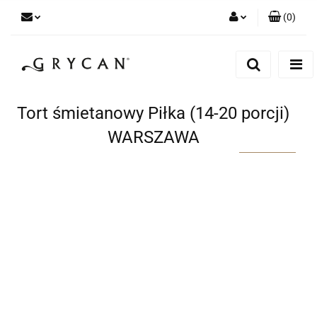
(
0
)
Zaloguj się
Zarejestruj się
Dodaj zgłoszenie
Tort śmietanowy Piłka (14-20 porcji)
Zgody cookies
WARSZAWA