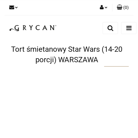
(
0
)
Zaloguj się
Zarejestruj się
Dodaj zgłoszenie
Tort śmietanowy Star Wars (14-20
Zgody cookies
porcji) WARSZAWA