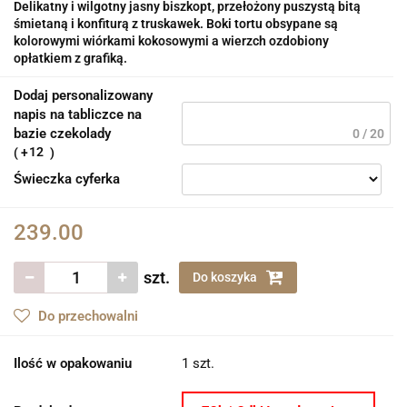
Delikatny i wilgotny jasny biszkopt, przełożony puszystą bitą
śmietaną i konfiturą z truskawek. Boki tortu obsypane są
kolorowymi wiórkami kokosowymi a wierzch ozdobiony
opłatkiem z grafiką.
Dodaj personalizowany
napis na tabliczce na
bazie czekolady
0 / 20
12
Świeczka cyferka
239.00
szt.
Do koszyka
Do przechowalni
Ilość w opakowaniu
1 szt.