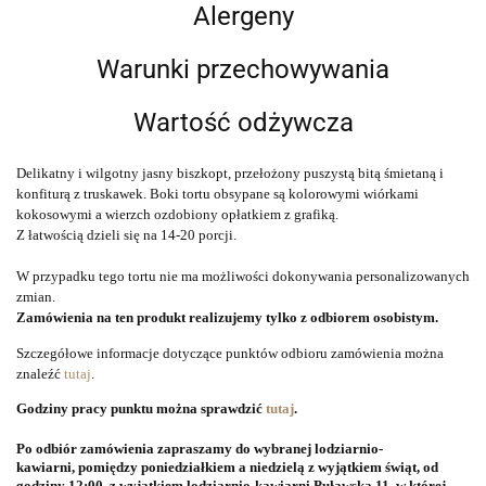
Alergeny
Warunki przechowywania
Wartość odżywcza
Delikatny i wilgotny jasny biszkopt, przełożony puszystą bitą śmietaną i
konfiturą z truskawek. Boki tortu obsypane są kolorowymi wiórkami
kokosowymi a wierzch ozdobiony opłatkiem z grafiką.
Z łatwością dzieli się na 14-20 porcji.
W przypadku tego tortu nie ma możliwości dokonywania personalizowanych 
zmian.
Zamówienia na ten produkt realizujemy tylko z odbiorem osobistym.
Szczegółowe informacje dotyczące punktów odbioru zamówienia można
znaleźć
tutaj
.
Godziny pracy punktu można sprawdzić
tutaj
.
Po odbiór zamówienia zapraszamy do wybranej lodziarnio-
kawiarni, pomiędzy poniedziałkiem a niedzielą z wyjątkiem świąt, od
godziny 12:00, z wyjątkiem lodziarnio-kawiarni Puławska 11, w której