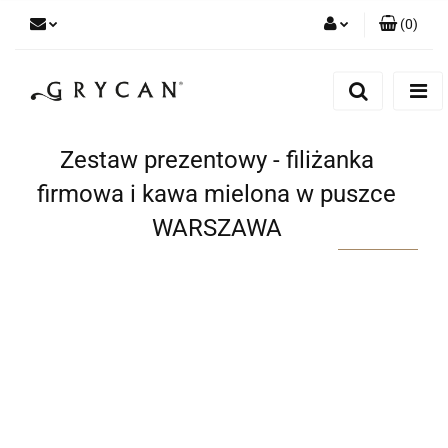
(
0
)
Zaloguj się
Zarejestruj się
Dodaj zgłoszenie
Zestaw prezentowy - filiżanka
Zgody cookies
firmowa i kawa mielona w puszce
WARSZAWA