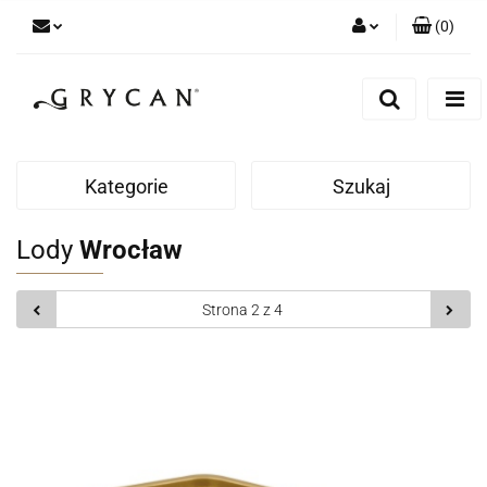
(
0
)
Zaloguj się
Zarejestruj się
Dodaj zgłoszenie
Zgody cookies
Kategorie
Szukaj
Lody
Wrocław