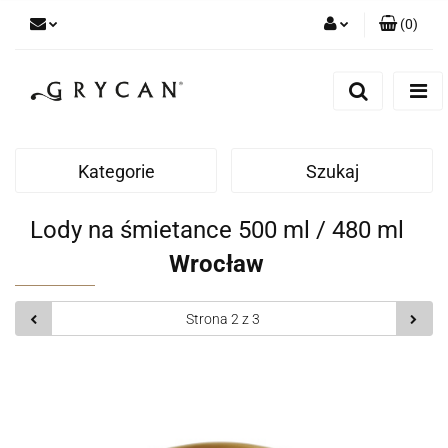
(
0
)
Zaloguj się
Zarejestruj się
Dodaj zgłoszenie
Zgody cookies
Kategorie
Szukaj
Lody na śmietance 500 ml / 480 ml
Wrocław