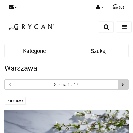
(
0
)
Zaloguj się
Zarejestruj się
Dodaj zgłoszenie
Zgody cookies
Kategorie
Szukaj
Warszawa
POLECAMY