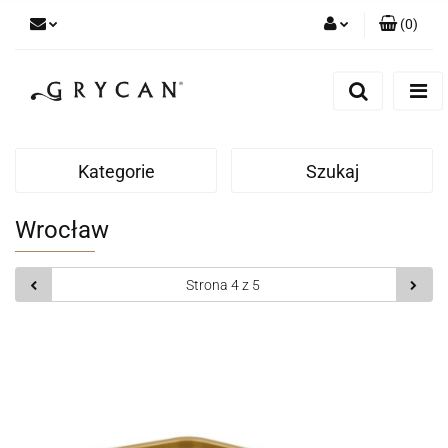
(
0
)
Zaloguj się
Zarejestruj się
Dodaj zgłoszenie
Zgody cookies
Kategorie
Szukaj
Wrocław