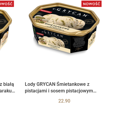
 białą
Lody GRYCAN Śmietankowe z
arakuja
pistacjami i sosem pistacjowym
900ml WROCŁAW
22.90