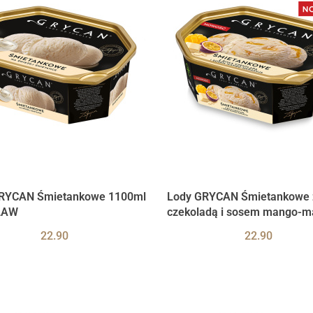
RYCAN Śmietankowe 1100ml
Lody GRYCAN Śmietankowe z
ŁAW
czekoladą i sosem mango-m
900ml WROCŁAW
22.90
22.90