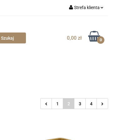
Strefa klienta
Zaloguj się
Zarejestruj się
0,00 zł
0
Dodaj zgłoszenie
Zgody cookies
1
2
3
4