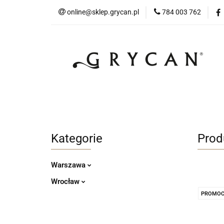
online@sklep.grycan.pl
784 003 762
Skle
Sklep Internetowy Warszawa
Sklep Int
Kategorie
Prod
Warszawa
Wrocław
PROMOC