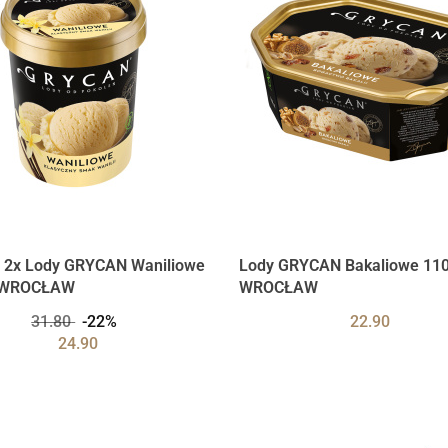
 2x Lody GRYCAN Waniliowe
Lody GRYCAN Bakaliowe 11
 WROCŁAW
WROCŁAW
31.80
-22%
22.90
24.90