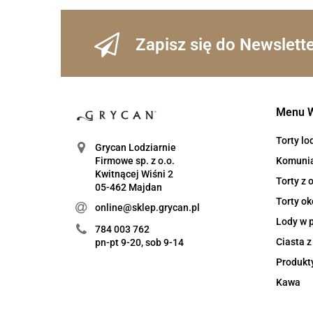
Zapisz się do Newslett
Menu 
Torty l
Grycan Lodziarnie
Komuni
Firmowe sp. z o.o.
Kwitnącej Wiśni 2
Torty z
05-462 Majdan
Torty ok
online@sklep.grycan.pl
Lody w 
784 003 762
Ciasta 
pn-pt 9-20, sob 9-14
Produkt
Kawa