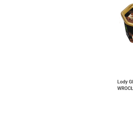
Lody G
WROC