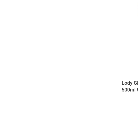
Lody G
500ml