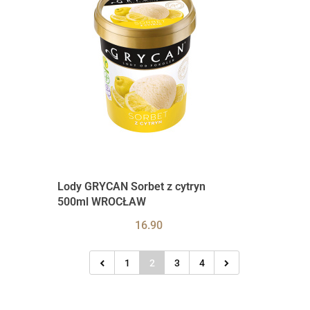
Lody GRYCAN Sorbet z cytryn
500ml WROCŁAW
16.90
1
2
3
4