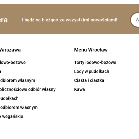
era
I bądź na bieżąco ze wszystkimi nowościami!
Warszawa
Menu Wrocław
odowo-bezowe
Torty lodowo-bezowe
a
Lody w pudełkach
 odbiorem własnym
Ciasta i ciastka
olicznościowe odbiór własny
Kawa
pudełkach
z odbiorem własnym
y wegańskie