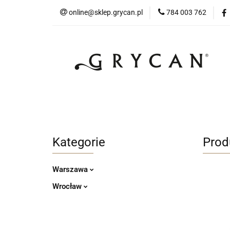
online@sklep.grycan.pl
784 003 762
Skle
Sklep Internetowy Warszawa
Sklep Int
Kategorie
Prod
Warszawa
Wrocław