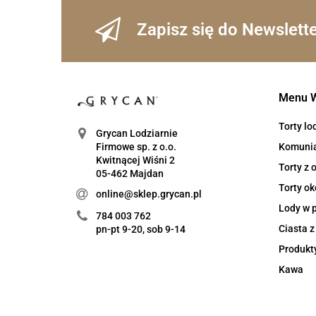
Zapisz się do Newslett
Menu 
Torty l
Grycan Lodziarnie
Komuni
Firmowe sp. z o.o.
Kwitnącej Wiśni 2
Torty z
05-462 Majdan
Torty ok
online@sklep.grycan.pl
Lody w 
784 003 762
Ciasta 
pn-pt 9-20, sob 9-14
Produkt
Kawa