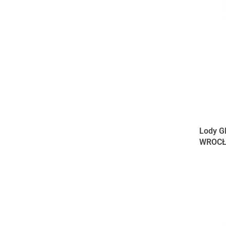
Lody G
WROC