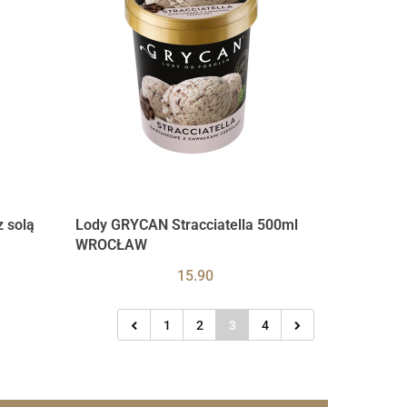
 solą
Lody GRYCAN Stracciatella 500ml
WROCŁAW
15.90
1
2
3
4