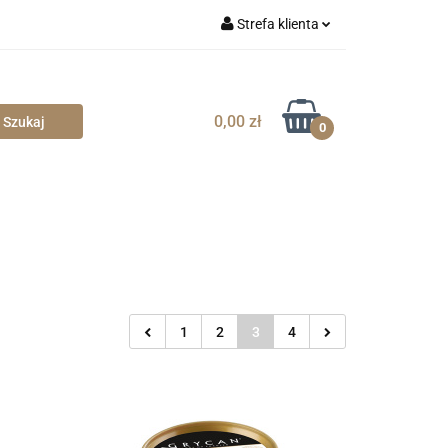
Strefa klienta
Zaloguj się
Zarejestruj się
0,00 zł
0
Dodaj zgłoszenie
Zgody cookies
1
2
3
4