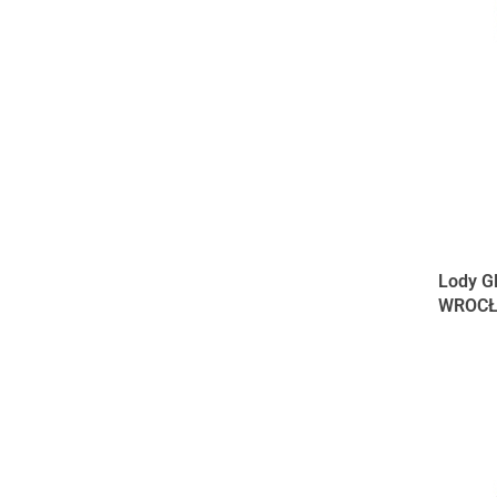
Lody G
WROC