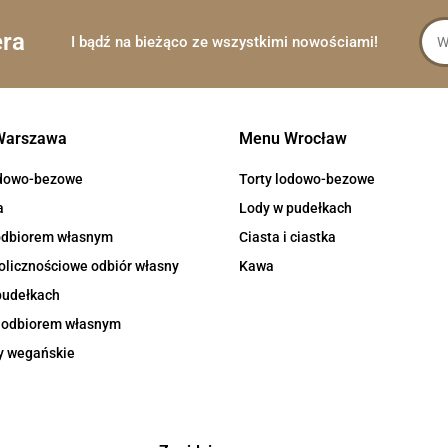
era
I bądź na bieżąco ze wszystkimi nowościami!
Warszawa
Menu Wrocław
odowo-bezowe
Torty lodowo-bezowe
a
Lody w pudełkach
 odbiorem własnym
Ciasta i ciastka
olicznościowe odbiór własny
Kawa
pudełkach
z odbiorem własnym
y wegańskie