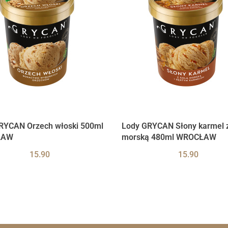
RYCAN Orzech włoski 500ml
Lody GRYCAN Słony karmel z
ŁAW
morską 480ml WROCŁAW
15.90
15.90