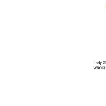
Lody G
WROC